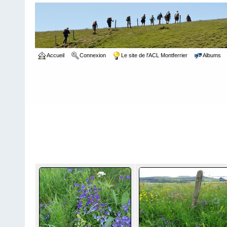
Accueil
Connexion
Le site de l'ACL Montferrier
Albums
Accueil
>
2018
>
Juin 2018
>
Randos du Puy de Sancy: Lundi 18 
Randos du Puy de Sancy: Lundi 18
Juin 2018