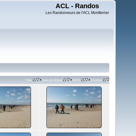
ACL - Randos
Les Randonneurs de l'ACL Montferrier
•
•
•
Titre
Nom du fichier
DATE
Position