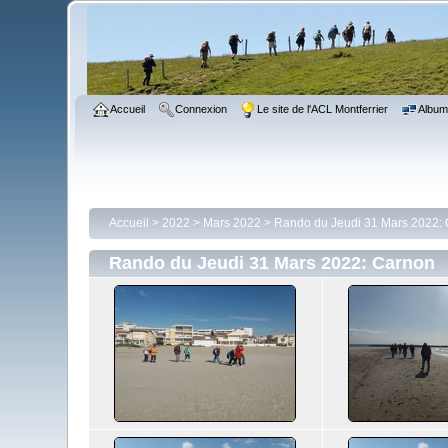
Accueil
Connexion
Le site de l'ACL Montferrier
Albu
Accueil
>
2022
>
Mars 2022
>
Rando du Jeudi 31 Mars 2022:
Rando du Jeudi 31 Mars 2022: Carnon