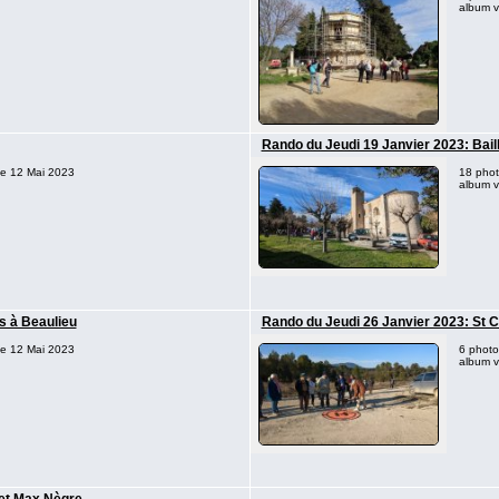
album vi
Rando du Jeudi 19 Janvier 2023: Bail
 le 12 Mai 2023
18 phot
album vi
s à Beaulieu
Rando du Jeudi 26 Janvier 2023: St 
 le 12 Mai 2023
6 photo
album vi