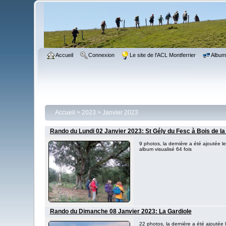
Accueil
Connexion
Le site de l'ACL Montferrier
Albu
Accueil
>
2023
>
Janvier 2023
Rando du Lundi 02 Janvier 2023: St Gély du Fesc à Bois de la
9 photos, la dernière a été ajoutée l
album visualisé 64 fois
Rando du Dimanche 08 Janvier 2023: La Gardiole
22 photos, la dernière a été ajoutée