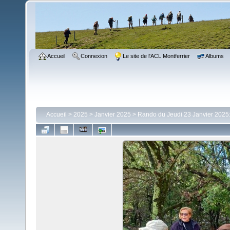
Accueil
Connexion
Le site de l'ACL Montferrier
Albums
Accueil
>
2025
>
Janvier 2025
>
Rando du Jeudi 23 Janvier 2025: