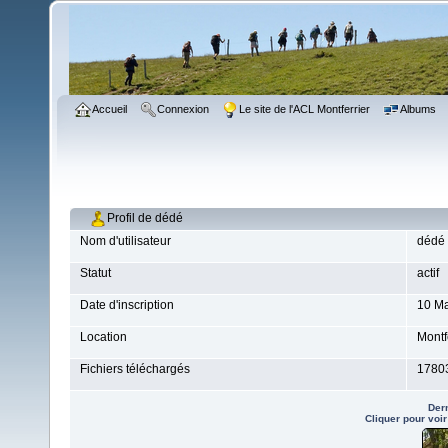
Accueil
Connexion
Le site de l'ACL Montferrier
Albums
Profil de dédé
Nom d'utilisateur
dédé
Statut
actif
Date d'inscription
10 Ma
Location
Montf
Fichiers téléchargés
1780
Dern
Cliquer pour voi