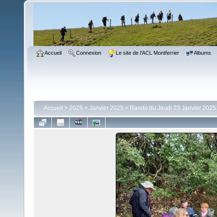
Accueil
Connexion
Le site de l'ACL Montferrier
Albums
Accueil
>
2025
>
Janvier 2025
>
Rando du Jeudi 23 Janvier 2025: