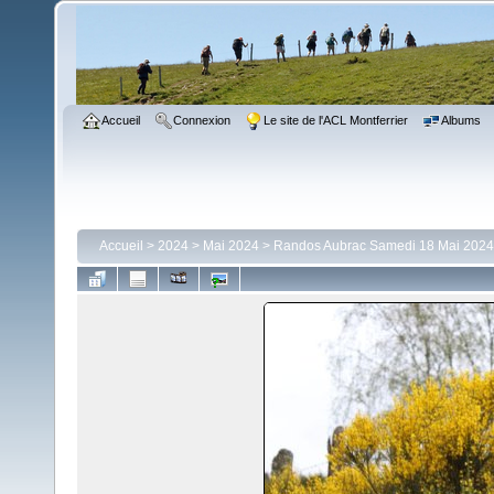
Accueil
Connexion
Le site de l'ACL Montferrier
Albums
Accueil
>
2024
>
Mai 2024
>
Randos Aubrac Samedi 18 Mai 2024: