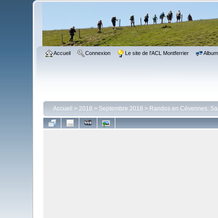
Accueil
Connexion
Le site de l'ACL Montferrier
Albu
Accueil
>
2018
>
Septembre 2018
>
Randos en Cévennes: Sa