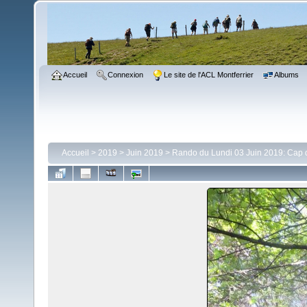
Accueil
Connexion
Le site de l'ACL Montferrier
Albums
Accueil
>
2019
>
Juin 2019
>
Rando du Lundi 03 Juin 2019: Cap de