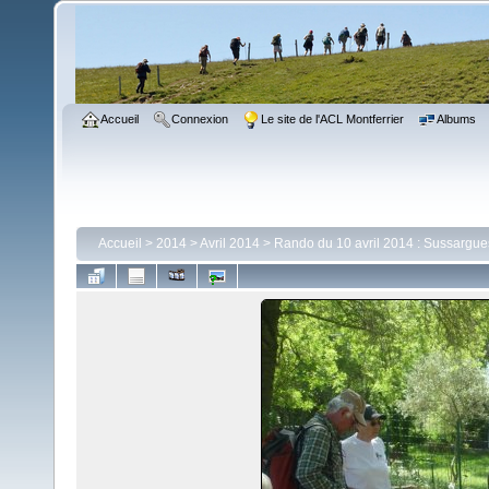
Accueil
Connexion
Le site de l'ACL Montferrier
Albums
Accueil
>
2014
>
Avril 2014
>
Rando du 10 avril 2014 : Sussargue