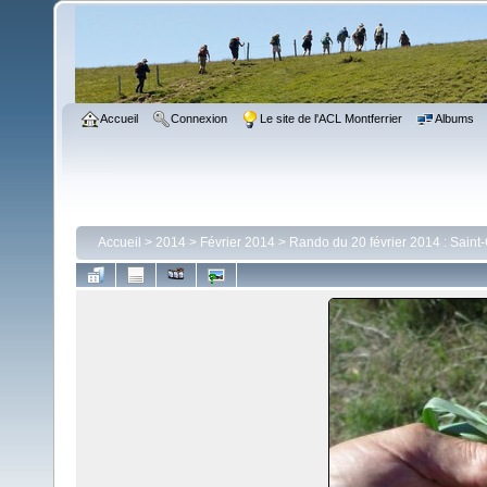
Accueil
Connexion
Le site de l'ACL Montferrier
Albums
Accueil
>
2014
>
Février 2014
>
Rando du 20 février 2014 : Saint-