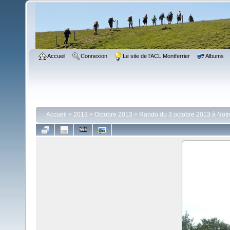
Accueil
Connexion
Le site de l'ACL Montferrier
Albums
Accueil
>
2013
>
Octobre 2013
>
Rando du 3 octobre 2013 à No